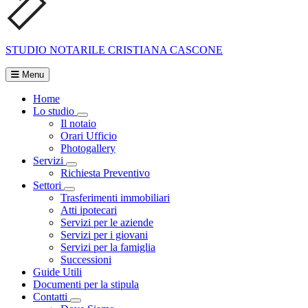
STUDIO NOTARILE
CRISTIANA CASCONE
Menu
Home
Lo studio
Visualizza menù di secondo livello
Il notaio
Orari Ufficio
Photogallery
Servizi
Visualizza menù di secondo livello
Richiesta Preventivo
Settori
Visualizza menù di secondo livello
Trasferimenti immobiliari
Atti ipotecari
Servizi per le aziende
Servizi per i giovani
Servizi per la famiglia
Successioni
Guide Utili
Documenti per la stipula
Contatti
Visualizza menù di secondo livello