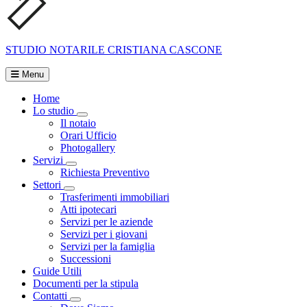
STUDIO NOTARILE
CRISTIANA CASCONE
Menu
Home
Lo studio
Visualizza menù di secondo livello
Il notaio
Orari Ufficio
Photogallery
Servizi
Visualizza menù di secondo livello
Richiesta Preventivo
Settori
Visualizza menù di secondo livello
Trasferimenti immobiliari
Atti ipotecari
Servizi per le aziende
Servizi per i giovani
Servizi per la famiglia
Successioni
Guide Utili
Documenti per la stipula
Contatti
Visualizza menù di secondo livello