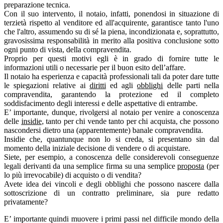
preparazione tecnica.
Con il suo intervento, il notaio, infatti, ponendosi in situazione di
terzietà rispetto al venditore ed all'acquirente, garantisce tanto l'uno
che l'altro, assumendo su di sé la piena, incondizionata e, soprattutto,
gravosissima responsabilità in merito alla positiva conclusione sotto
ogni punto di vista, della compravendita.
Proprio per questi motivi egli è in grado di fornire tutte le
informazioni utili o necessarie per il buon esito dell’affare.
Il notaio ha esperienza e capacità professionali tali da poter dare tutte
le spiegazioni relative ai
diritti
ed agli
obblighi
delle parti nella
compravendita, garantendo la protezione ed il completo
soddisfacimento degli interessi e delle aspettative di entrambe.
E’ importante, dunque, rivolgersi al notaio per venire a conoscenza
delle
insidie
, tanto per chi vende tanto per chi acquista, che possono
nascondersi dietro una (apparentemente) banale compravendita.
Insidie che, quantunque non lo si creda, si presentano sin dal
momento della iniziale decisione di vendere o di acquistare.
Siete, per esempio, a conoscenza delle considerevoli conseguenze
legali derivanti da una semplice firma su una semplice
proposta
(per
lo più irrevocabile) di acquisto o di vendita?
Avete idea dei vincoli e degli obblighi che possono nascere dalla
sottoscrizione di un contratto preliminare, sia pure redatto
privatamente?
E’ importante quindi muovere i primi passi nel difficile mondo della