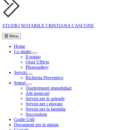
STUDIO NOTARILE
CRISTIANA CASCONE
Menu
Home
Lo studio
Visualizza menù di secondo livello
Il notaio
Orari Ufficio
Photogallery
Servizi
Visualizza menù di secondo livello
Richiesta Preventivo
Settori
Visualizza menù di secondo livello
Trasferimenti immobiliari
Atti ipotecari
Servizi per le aziende
Servizi per i giovani
Servizi per la famiglia
Successioni
Guide Utili
Documenti per la stipula
Contatti